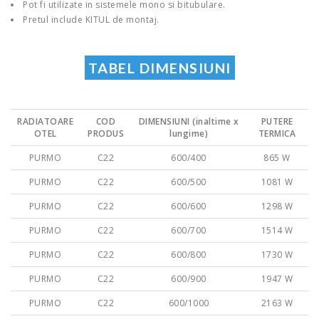
Pot fi utilizate in sistemele mono si bitubulare.
Pretul include KITUL de montaj.
TABEL DIMENSIUNI
RADIATOARE
COD
DIMENSIUNI (inaltime x
PUTERE
OTEL
PRODUS
lungime)
TERMICA
PURMO
C22
600/400
865 W
PURMO
C22
600/500
1081 W
PURMO
C22
600/600
1298 W
PURMO
C22
600/700
1514 W
PURMO
C22
600/800
1730 W
PURMO
C22
600/900
1947 W
PURMO
C22
600/1000
2163 W