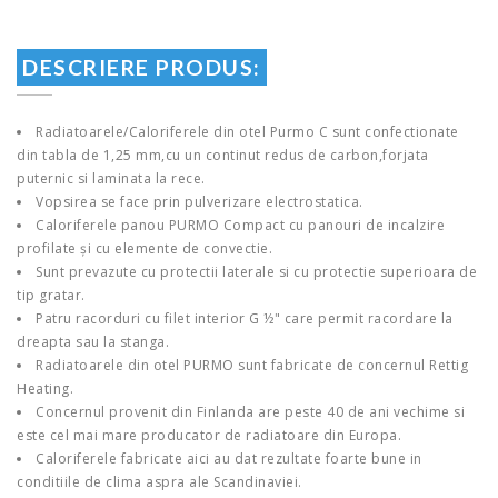
DESCRIERE PRODUS:
Radiatoarele/Caloriferele din otel Purmo C sunt confectionate
din tabla de 1,25 mm,cu un continut redus de carbon,forjata
puternic si laminata la rece.
Vopsirea se face prin pulverizare electrostatica.
Caloriferele panou PURMO Compact cu panouri de incalzire
profilate și cu elemente de convectie.
Sunt prevazute cu protectii laterale si cu protectie superioara de
tip gratar.
Patru racorduri cu filet interior G ½" care permit racordare la
dreapta sau la stanga.
Radiatoarele din otel PURMO sunt fabricate de concernul Rettig
Heating.
Concernul provenit din Finlanda are peste 40 de ani vechime si
este cel mai mare producator de radiatoare din Europa.
Caloriferele fabricate aici au dat rezultate foarte bune in
conditiile de clima aspra ale Scandinaviei.