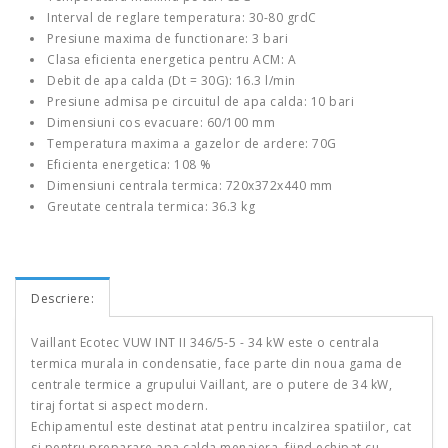
Interval de reglare temperatura: 30-80 grdC
Presiune maxima de functionare: 3 bari
Clasa eficienta energetica pentru ACM: A
Debit de apa calda (Dt = 30G): 16.3 l/min
Presiune admisa pe circuitul de apa calda: 10 bari
Dimensiuni cos evacuare: 60/100 mm
Temperatura maxima a gazelor de ardere: 70G
Eficienta energetica: 108 %
Dimensiuni centrala termica: 720x372x440 mm
Greutate centrala termica: 36.3 kg
Descriere:
Vaillant Ecotec VUW INT II 346/5-5 - 34 kW este o centrala
termica murala in condensatie, face parte din noua gama de
centrale termice a grupului Vaillant, are o putere de 34 kW,
tiraj fortat si aspect modern.
Echipamentul este destinat atat pentru incalzirea spatiilor, cat
si pentru preparare apa calda menajera, fiind echipat cu