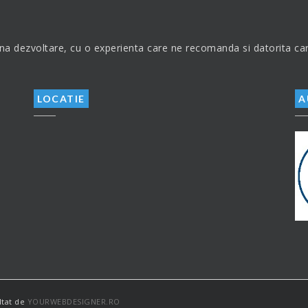
a dezvoltare, cu o experienta care ne recomanda si datorita careia
LOCATIE
A
ltat de
YOURWEBDESIGNER.RO