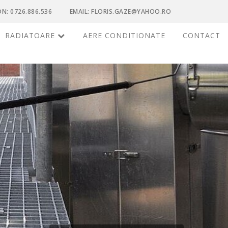
N: 0726.886.536
EMAIL: FLORIS.GAZE@YAHOO.RO
RADIATOARE
AERE CONDITIONATE
CONTACT