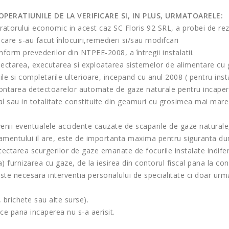
PERATIUNILE DE LA VERIFICARE SI, IN PLUS, URMATOARELE:
ratorului economic in acest caz SC Floris 92 SRL, a probei de rez
are s-au facut înlocuiri,remedieri si/sau modifcari
form prevederilor din NTPEE-2008, a întregii instalatii.
iectarea, executarea si exploatarea sistemelor de alimentare cu g
e si completarile ulterioare, incepand cu anul 2008 ( pentru instal
e montarea detectoarelor automate de gaze naturale pentru incaperi
tial sau in totalitate constituite din geamuri cu grosimea mai ma
nii eventualele accidente cauzate de scaparile de gaze naturale, c
amentului il are, este de importanta maxima pentru siguranta dum
ectarea scurgerilor de gaze emanate de focurile instalate indifer
 furnizarea cu gaze, de la iesirea din contorul fiscal pana la con
ste necesara interventia personalului de specialitate ci doar ur
, brichete sau alte surse).
ice pana incaperea nu s-a aerisit.