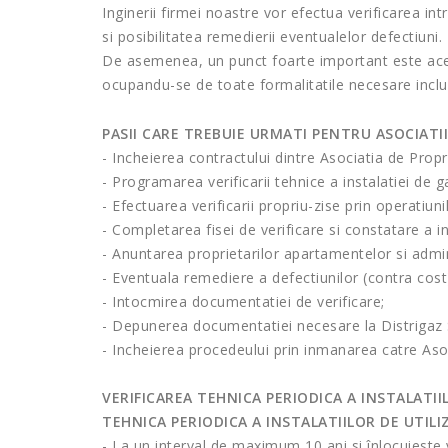
Inginerii firmei noastre vor efectua verificarea int
si posibilitatea remedierii eventualelor defectiuni.
De asemenea, un punct foarte important este acel
ocupandu-se de toate formalitatile necesare inclus
PASII CARE TREBUIE URMATI PENTRU ASOCIATII
- Incheierea contractului dintre Asociatia de Propr
- Programarea verificarii tehnice a instalatiei de g
- Efectuarea verificarii propriu-zise prin operati
- Completarea fisei de verificare si constatare a i
- Anuntarea proprietarilor apartamentelor si admini
- Eventuala remediere a defectiunilor (contra cost
- Intocmirea documentatiei de verificare;
- Depunerea documentatiei necesare la Distrigaz 
- Incheierea procedeului prin inmanarea catre Aso
VERIFICAREA TEHNICA PERIODICA A INSTALATII
TEHNICA PERIODICA A INSTALATIILOR DE UTIL
- La un interval de maximum 10 ani si înlocuieste v