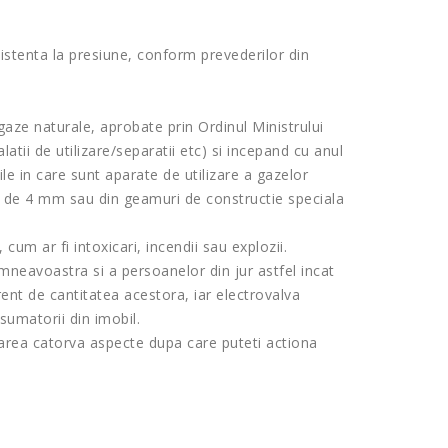
istenta la presiune, conform prevederilor din
aze naturale, aprobate prin Ordinul Ministrului
atii de utilizare/separatii etc) si incepand cu anul
le in care sunt aparate de utilizare a gazelor
re de 4 mm sau din geamuri de constructie speciala
um ar fi intoxicari, incendii sau explozii.
neavoastra si a persoanelor din jur astfel incat
ent de cantitatea acestora, iar electrovalva
sumatorii din imobil.
marea catorva aspecte dupa care puteti actiona