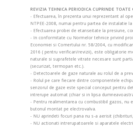
REVIZIA TEHNICA PERIODICA CUPRINDE TOATE O
- Efectuarea, în prezenta unui reprezentant al ope
NTPEE-2008, numai pentru partea de instalatie la c
- Efectuarea probei de etanseitate la presiune, con
- In conformitate cu Normelor tehnice privind pro
Economiei si Comertului nr. 58/2004, cu modificaril
2016 ( pentru verificari/revizii), este obligatori
naturale si suprafetele vitrate necesare sunt par
(securizat, termopan etc.).
- Detectoarele de gaze naturale au rolul de a preve
- Rolul pe care fiecare dintre componentele echip
senzorul de gaze este special conceput pentru det
intrerupe automat (chiar si in lipsa dumneavoastra)
- Pentru realimentarea cu combustibil gazos, nu e
butonul montat pe electrovalva.
- NU aprindeti focuri pana nu s-a aerisit (chibrituri
- NU actionati intrerupatoarele si aparatele electr