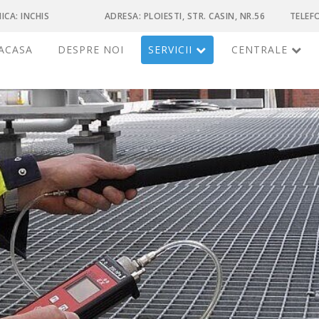
ICA: INCHIS
ADRESA: PLOIESTI, STR. CASIN, NR.56
TELEFO
ACASA
DESPRE NOI
SERVICII
CENTRALE