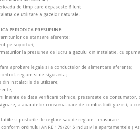
 perioada de timp care depaseste 6 luni;
alatia de utilizare a gazelor naturale.
ICA PERIODICA PRESUPUNE:
 garniturilor de etansare aferente;
ent pe suporturi;
 armaturilor la presiunea de lucru a gazului din instalatie, cu spu
ra aprobare legala si a conductelor de alimentare aferente;
control, reglare si de siguranta;
din instalatiile de utilizare;
erente;
ni înainte de data verificarii tehnice, prezentate de consumator, 
igoare, a aparatelor consumatoare de combustibili gazosi, a curat
statiile si posturile de reglare sau de reglare - masurare.
- conform ordinului ANRE 179/2015 inclusiv la apartamentele ( Aso