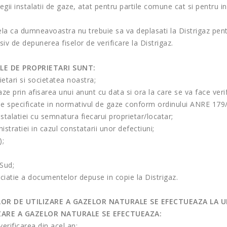
regii instalatii de gaze, atat pentru partile comune cat si pentru in
a ca dumneavoastra nu trebuie sa va deplasati la Distrigaz pentr
iv de depunerea fiselor de verificare la Distrigaz.
LE DE PROPRIETARI SUNT:
ietari si societatea noastra;
aze prin afisarea unui anunt cu data si ora la care se va face veri
unile specificate in normativul de gaze conform ordinului ANRE 179
nstalatiei cu semnatura fiecarui proprietar/locatar;
stratiei in cazul constatarii unor defectiuni;
);
Sud;
ciatie a documentelor depuse in copie la Distrigaz.
LOR DE UTILIZARE A GAZELOR NATURALE SE EFECTUEAZA LA U
IZARE A GAZELOR NATURALE SE EFECTUEAZA:
erificarea din acel an;