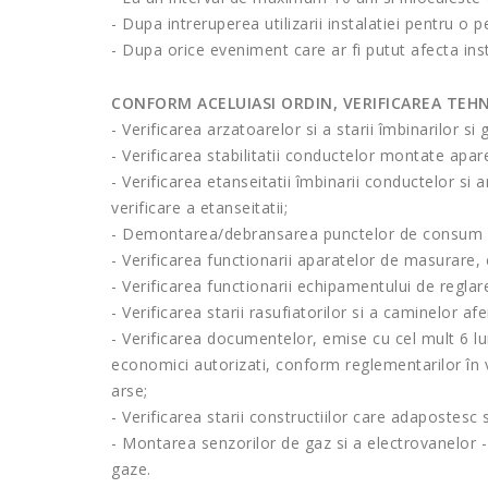
- Dupa intreruperea utilizarii instalatiei pentru o
- Dupa orice eveniment care ar fi putut afecta inst
CONFORM ACELUIASI ORDIN, VERIFICAREA TEHN
- Verificarea arzatoarelor si a starii îmbinarilor si
- Verificarea stabilitatii conductelor montate apar
- Verificarea etanseitatii îmbinarii conductelor si
verificare a etanseitatii;
- Demontarea/debransarea punctelor de consum fa
- Verificarea functionarii aparatelor de masurare, 
- Verificarea functionarii echipamentului de reglare 
- Verificarea starii rasufiatorilor si a caminelor af
- Verificarea documentelor, emise cu cel mult 6 lu
economici autorizati, conform reglementarilor în v
arse;
- Verificarea starii constructiilor care adapostesc 
- Montarea senzorilor de gaz si a electrovanelor 
gaze.