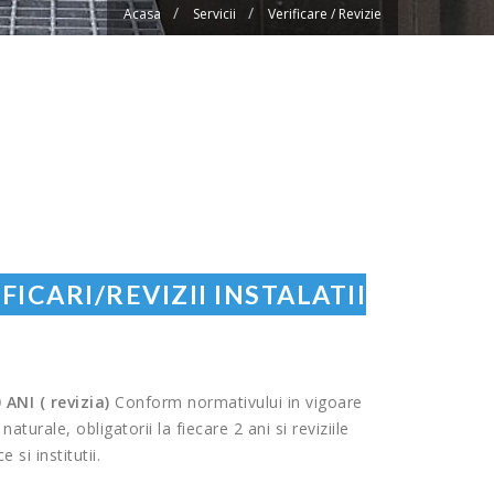
Acasa
Servicii
Verificare / Revizie
ICARI/REVIZII INSTALATII
ANI ( revizia)
Conform normativului in vigoare
turale, obligatorii la fiecare 2 ani si reviziile
 si institutii.